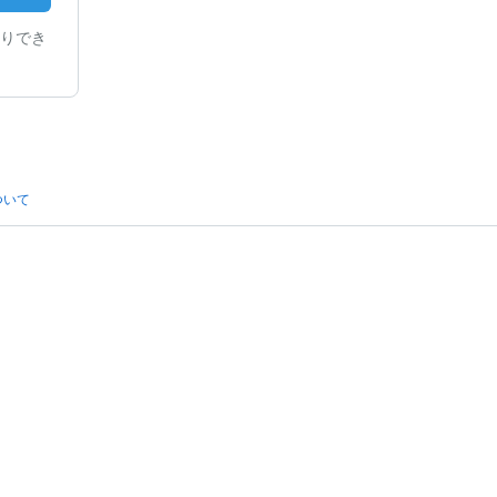
りでき
ついて