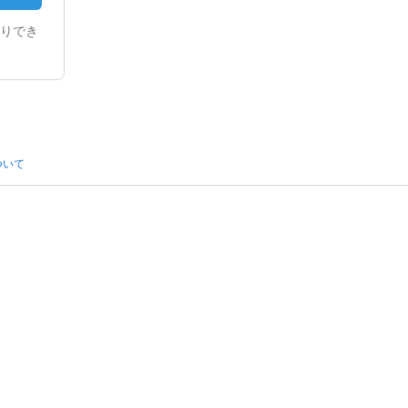
りでき
ついて