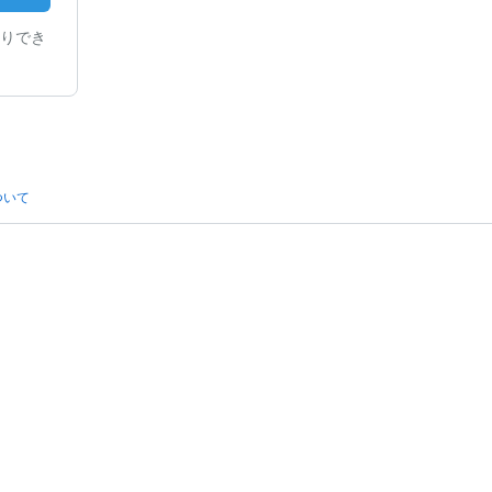
りでき
ついて