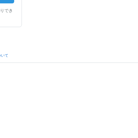
りでき
ついて