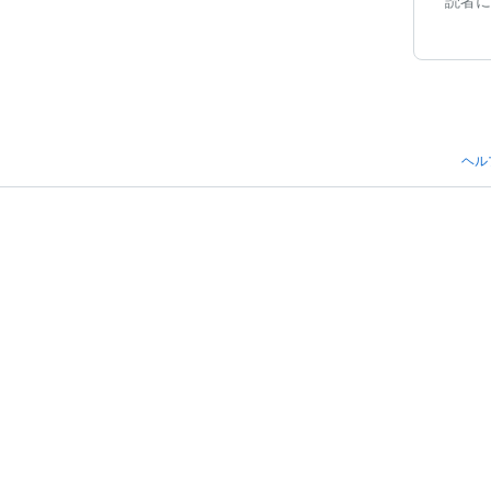
読者に
ヘル