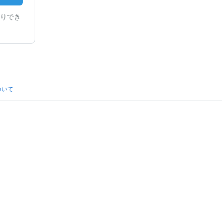
りでき
ついて