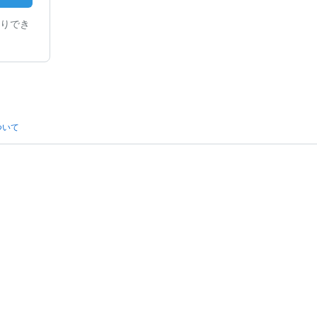
りでき
ついて