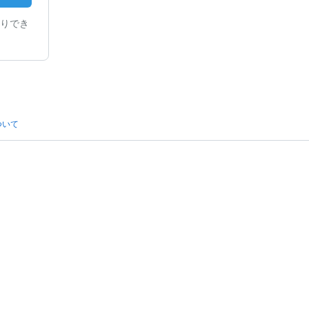
りでき
ついて