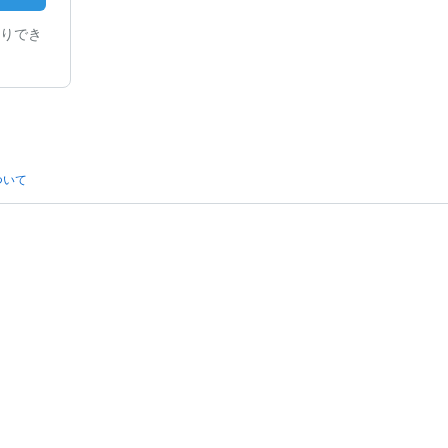
りでき
ついて