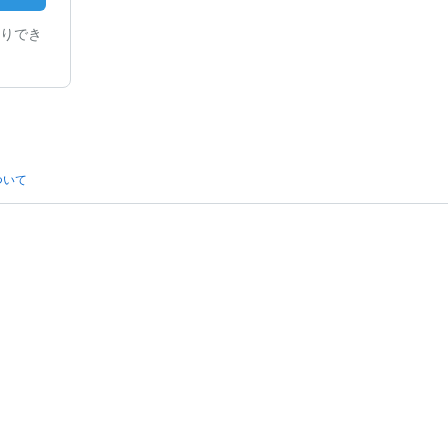
りでき
ついて