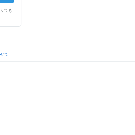
りでき
ついて