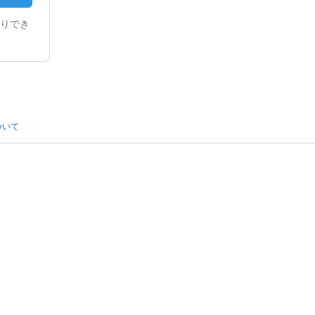
りでき
ついて