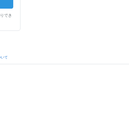
りでき
ついて