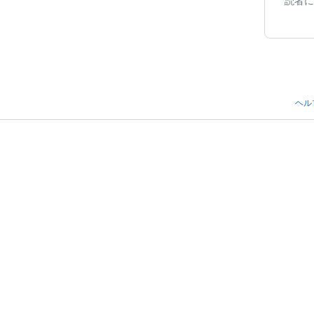
読者に
ヘル