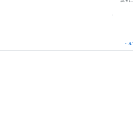
読者に
ヘル