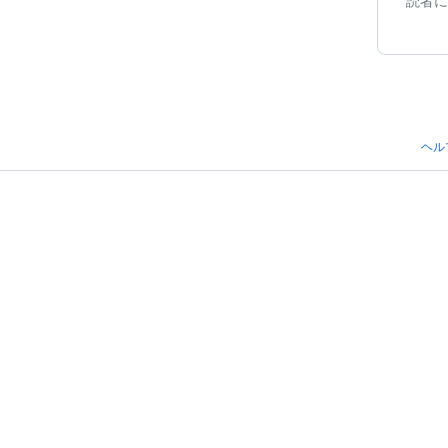
読者に
ヘル