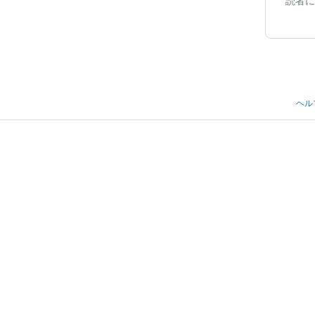
読者に
ヘル