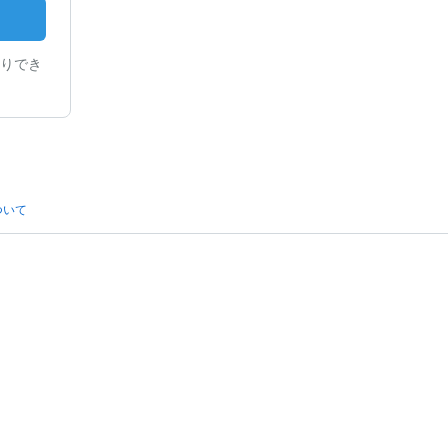
りでき
ついて