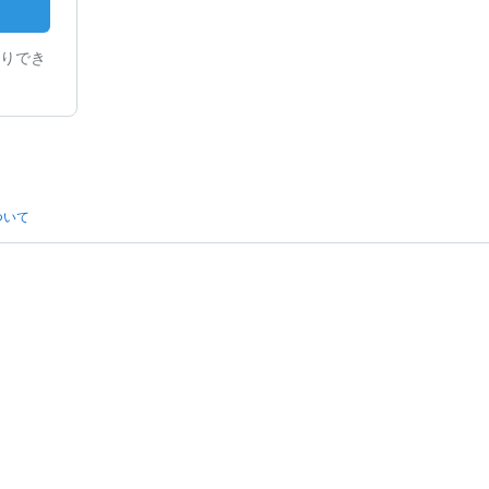
りでき
ついて