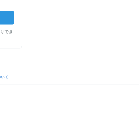
りでき
ついて