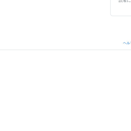
読者に
ヘル