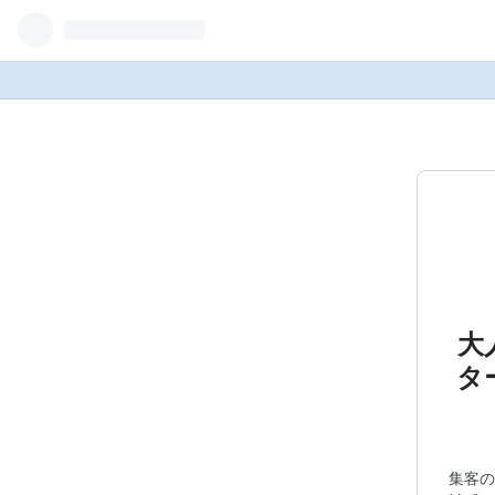
大
タ
集客の