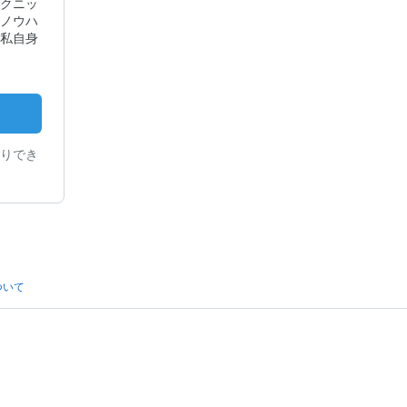
クニッ
ノウハ
私自身
りでき
ついて