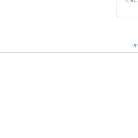
読者に
ヘル