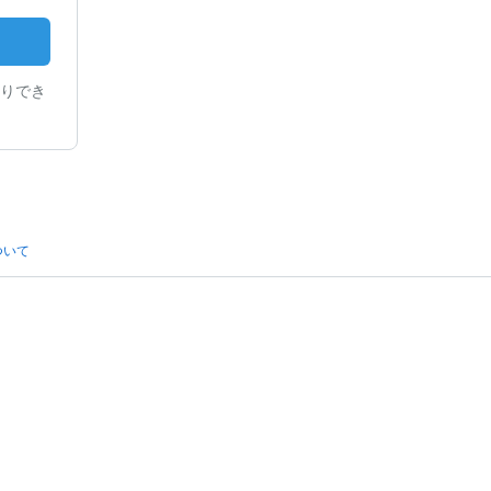
りでき
ついて