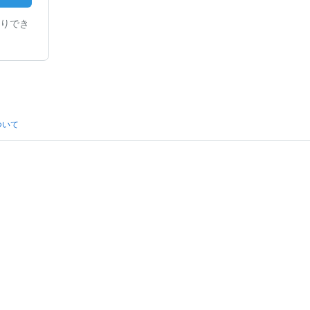
りでき
ついて