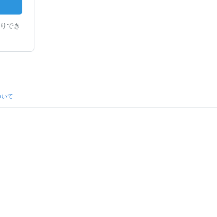
りでき
ついて