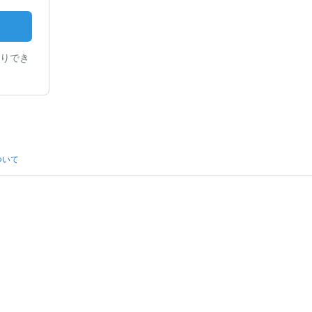
りでき
ついて