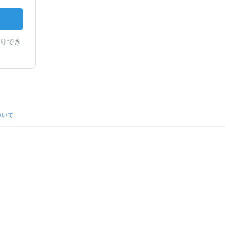
りでき
ついて