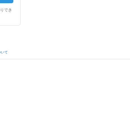
りでき
ついて