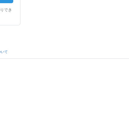
りでき
ついて