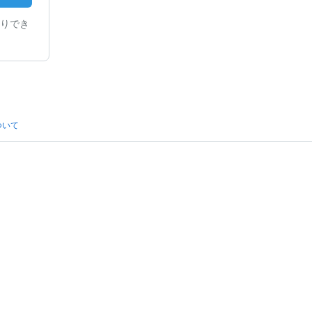
りでき
ついて