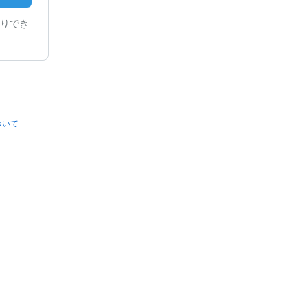
りでき
ついて