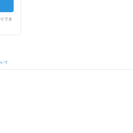
りでき
ついて