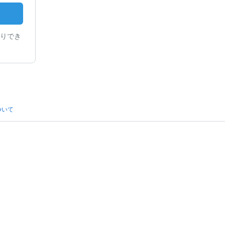
りでき
ついて