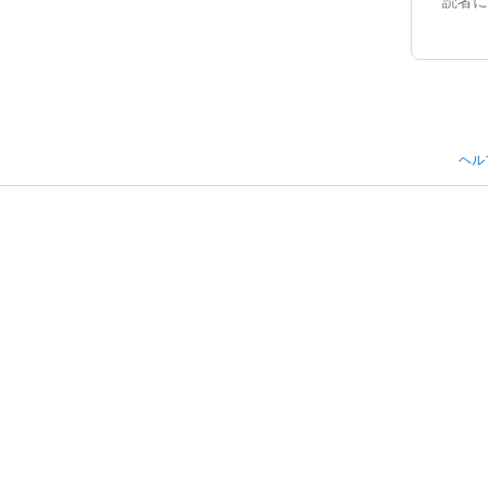
読者に
ヘル