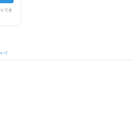
りでき
ついて