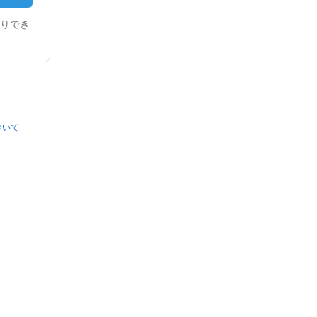
りでき
ついて