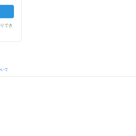
りでき
ついて