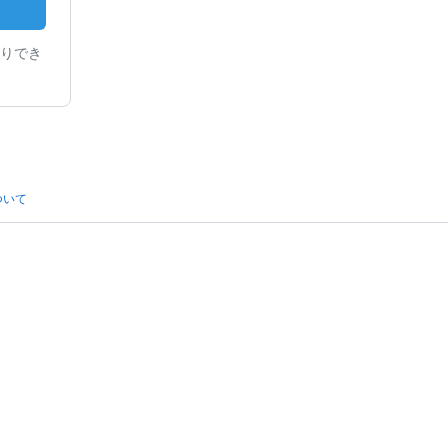
りでき
ついて