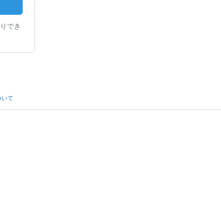
りでき
ついて