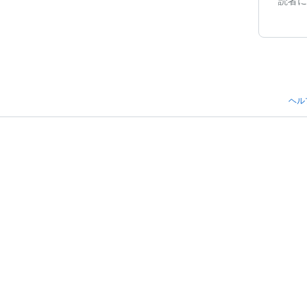
読者に
ヘル