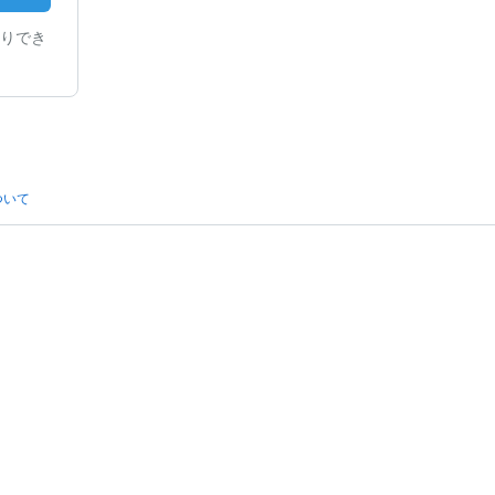
りでき
ついて