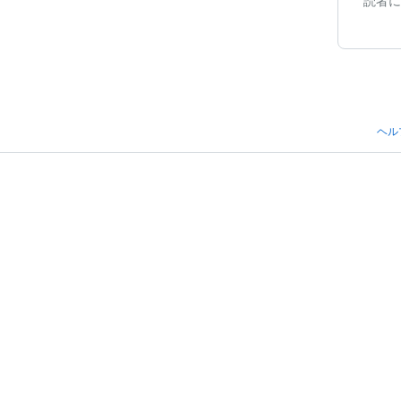
読者に
ヘル