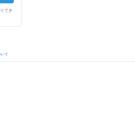
りでき
ついて