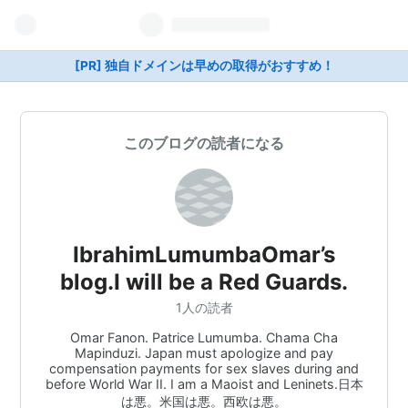
[PR] 独自ドメインは早めの取得がおすすめ！
このブログの読者になる
IbrahimLumumbaOmar’s
blog.I will be a Red Guards.
1人の読者
Omar Fanon. Patrice Lumumba. Chama Cha
Mapinduzi. Japan must apologize and pay
compensation payments for sex slaves during and
before World War II. I am a Maoist and Leninets.日本
は悪。米国は悪。西欧は悪。