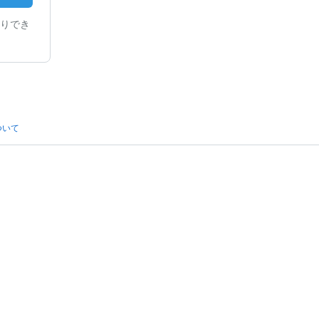
りでき
ついて