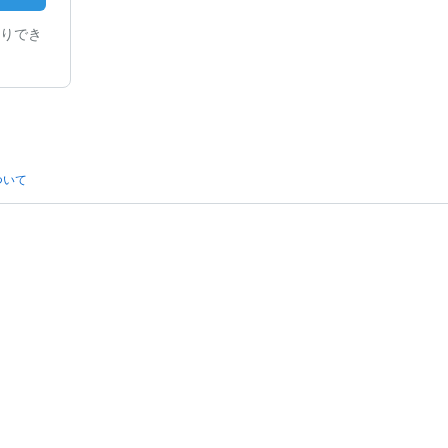
りでき
ついて