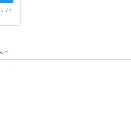
りでき
ついて