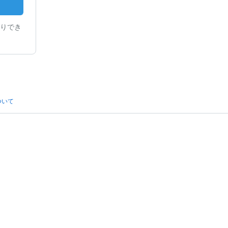
りでき
ついて