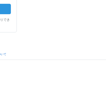
りでき
ついて